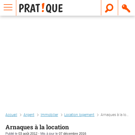
E
m
a
i
l
Accueil
Argent
Immobilier
Location logement
Arnaques à la location
Arnaques à la location
Publié le
03 août 2012
- Mis à jour le
07 décembre 2016