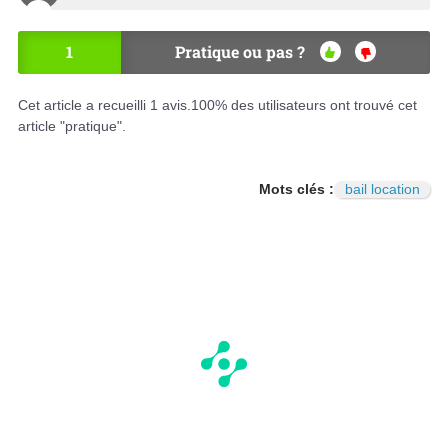
1
Pratique ou pas ?
OU
NO
I
N
Cet article a recueilli
1
avis.
100
% des utilisateurs ont trouvé cet
article "pratique".
Mots clés :
bail location