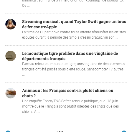
annonçait sur France 3 l’interdiction du “Roundup” de Monsanto.
Ce ...
Streaming musical : quand Taylor Swift gagne un bras
de fer contreApple
La firme de Cupertinova contre toute attente rémunérer les artistes
écoutés durant la période des 3mois d’essai gratuit, via son ...
Le moustique tigre prolifère dans une vingtaine de
départements français
Face au retour du moustique tigre, unevingtaine de départements
français ont été placés sous alerte rouge. Sanscompter 17 autres
...
Animaux : les Français sont-ils plutôt chiens ou
chats ?
Une enquête Facco/TNS Sofres rendue publique jeudi 18 juin
montre que le Français sont plutôt adeptes des chats que des
chiens. À ...