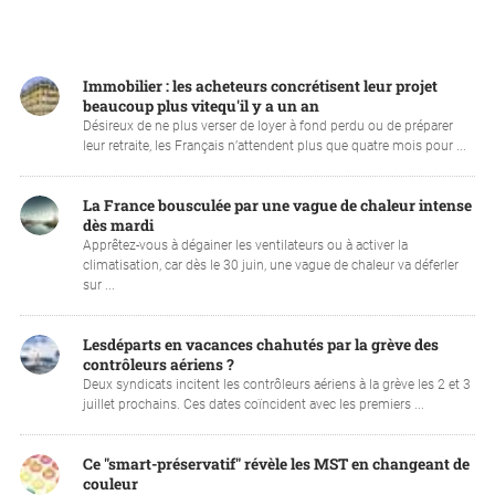
Immobilier : les acheteurs concrétisent leur projet
beaucoup plus vitequ'il y a un an
Désireux de ne plus verser de loyer à fond perdu ou de préparer
leur retraite, les Français n’attendent plus que quatre mois pour ...
La France bousculée par une vague de chaleur intense
dès mardi
Apprêtez-vous à dégainer les ventilateurs ou à activer la
climatisation, car dès le 30 juin, une vague de chaleur va déferler
sur ...
Lesdéparts en vacances chahutés par la grève des
contrôleurs aériens ?
Deux syndicats incitent les contrôleurs aériens à la grève les 2 et 3
juillet prochains. Ces dates coïncident avec les premiers ...
Ce "smart-préservatif" révèle les MST en changeant de
couleur