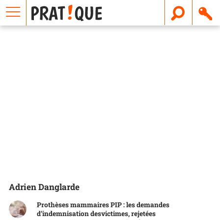
E
m
a
i
l
Adrien Danglarde
Prothèses mammaires PIP : les demandes
d’indemnisation desvictimes, rejetées