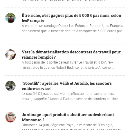
Être riche, c’est gagner plus de 5 000 € par mois, selon
lesFrançais
À en croire un sondage Odoxa-Les Échos et Europe 1, les Français
considèrent que la richesse débute à compter de 5 000 euros par
...
Vers la dématérialisation descontrats de travail pour
relancer l’emploi ?
À l’occasion de la sortie de leur livre “Le Travail et la loi”, l’ex-
ministre de la Justice Robert Badinter et le juriste Antoine ...
"Scootlib" : après les Vélib et Autolib, les scooters
enlibre-service !
La société Cityscoot, qui vient d’effectuer lundi ses premiers
essais, s’apprête à lancer à Paris un service de scooters en libre-...
Jardinage : quel produit substituer audésherbant
Monsanto ?
Dimanche 14 juin, Ségolène Royal, la ministre de l’Écologie,