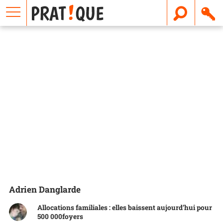
E
m
a
i
l
Adrien Danglarde
Allocations familiales : elles baissent aujourd’hui pour
500 000foyers