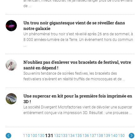
américain, mieux vaudrait ne jamaiséchanger plus de trois e-mails
de ...
Un trou noir gigantesque vient de se réveiller dans
notre galaxie
Un phénoménal trou noir s''est réveillé après 26 ans de sommeil, à
8 000 années-lumière de la Terre. Un évènement hors du commun
...
N'oubliez pas d'enlever vos bracelets de festival, votre
santé en dépend !
Souvenirs tendance de soirées festives, les bracelets des
festivaliers s’avèrent en réalité truffés de microcoques et de ...
Une supercar en kit pour la première fois imprimée en
3D !
La société Divergent Microfactories vient de dévoiler une supercar
entièrement conçue via impression 3D. Résultat : une prouesse ...
131
1
10
100
130
132
133
134
135
136
137
138
139
140
150