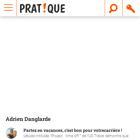
E
m
a
i
l
Adrien Danglarde
Partez en vacances, c’est bon pour votrecarrière !
L’étude intitulée “Project : time off ” de l’US Travel démontre que