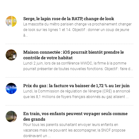
Serge, le lapin rose de la RATP, change de look
La mascotte du métro parisien change va prochainement changer
de look sur les lignes 1 et 14. Objectif : donner un coup de jeune
à...
Maison connectée : iOS pourrait bientôt prendre le
contrôle de votre habitat
Lundi 2 juin, lors de sa conférence WWDC, la firme à la pomme
pourrait présenter de toutes nouvelles fonctions. Objectif : faire d...
Prix du gaz : la facture va baisser de 1,72 % au 1er juin
Lundi, la Commission de régulation de l'énergie (CRE) a annoncé
que les 8,1 millions de foyers français abonnés au gaz allaient ...
En train, vos enfants peuvent voyager seuls comme
des grands
Pour tous les parents souhaitant envoyer leurs enfants en
vacances mais ne pouvant les accompagner, la SNCF propose
dorénavant un ...