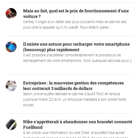
Mais au fait, quel est le prix de fonctionnement d'une
voiture ?
Certes, il s'agit d'un détail des plus courants mais ce dernier est
plus utile à rappeler qu'il n'y paraît. Pour établir pareil ...
Il existe une astuce pour recharger votre smartphone
(beaucoup) plus rapidement
Il est possible d'accélérer considérablement le processus de
rechargement de votre smartphone. Voici quelques astuces pour y
...
Entreprises : la mauvaise gestion des compétences
leur coûterait 3 milliards de dollars
Selon une enquête réalisée le cabinet d'audit PwC et rendue
publique mardi 22 avril, un employé inadapté à son poste ferait
chuter...
Nike s'apprêterait à abandonner son bracelet connecté
FuelBand
À en croire une information du site CNet, la société Nike aurait