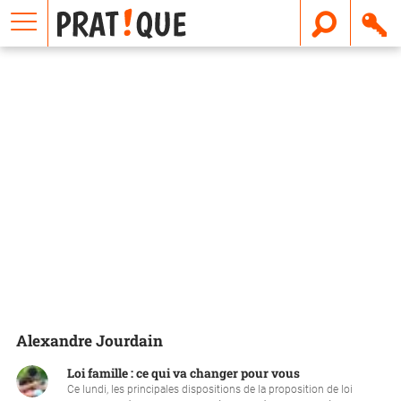
E
m
a
i
l
Alexandre Jourdain
Loi famille : ce qui va changer pour vous
Ce lundi, les principales dispositions de la proposition de loi