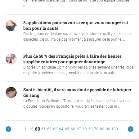
dernièrement licencié pas moins de 80 % de son équipe chargée
du ...
3 applications pour savoir si ce que vous mangez est
bon pour la santé
Pas toujours évident de savoir avec précision ce qu'il y a dans nos
assiettes. Ce qui n'aide pas vraiment à s'assurer de la bonne ...
Plus de 50 % des Français prêts à faire des heures
supplémentaires pour gagner davantage
D'après un sondage OpinionWay, les salariés seraient une très large
majorité à préférer une augmentation salariale à un autre ...
Santé : bientôt, il sera sans doute possible de fabriquer
du sang
La Fondation Wellcome Trust, qui est déjà parvenue à cultiver des
globules rouges en laboratoire, voudrait les tester pour la ...
60
1
10
61
62
63
64
65
66
67
68
69
70
80
90
100