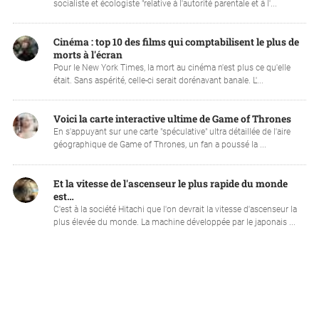
socialiste et écologiste "relative à l'autorité parentale et à l'...
Cinéma : top 10 des films qui comptabilisent le plus de
morts à l'écran
Pour le New York Times, la mort au cinéma n'est plus ce qu'elle
était. Sans aspérité, celle-ci serait dorénavant banale. L'...
Voici la carte interactive ultime de Game of Thrones
En s'appuyant sur une carte "spéculative" ultra détaillée de l'aire
géographique de Game of Thrones, un fan a poussé la ...
Et la vitesse de l'ascenseur le plus rapide du monde
est…
C'est à la société Hitachi que l'on devrait la vitesse d'ascenseur la
plus élevée du monde. La machine développée par le japonais ...