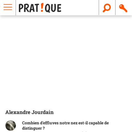
E
m
a
i
l
Alexandre Jourdain
Combien d'effluves notre nez est-il capable de
distinguer ?