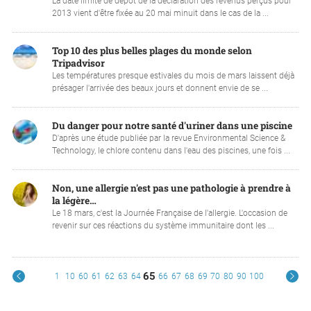
La date limite de dépôt de la déclaration des revenus perçus pour
2013 vient d'être fixée au 20 mai minuit dans le cas de la ...
Top 10 des plus belles plages du monde selon
Tripadvisor
Les températures presque estivales du mois de mars laissent déjà
présager l'arrivée des beaux jours et donnent envie de se ...
Du danger pour notre santé d'uriner dans une piscine
D'après une étude publiée par la revue Environmental Science &
Technology, le chlore contenu dans l'eau des piscines, une fois ...
Non, une allergie n'est pas une pathologie à prendre à
la légère…
Le 18 mars, c'est la Journée Française de l'allergie. L'occasion de
revenir sur ces réactions du système immunitaire dont les ...
65
1
10
60
61
62
63
64
66
67
68
69
70
80
90
100