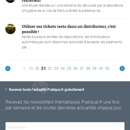
l’extérieur
Une étude réalisée sur une centaine de véhicules par le laboratoire
d’hygiène de la ville de Paris a révélé la présence de ...
Utiliser ses tickets resto dans un distributeur, c’est
possible !
Après plusieurs années de négociations, les distributeurs
automatiques sont désormais autorisés à accepter les paiements
par ...
31
1
10
30
32
33
34
35
36
37
38
39
40
50
V
o
Recevez toute l’actualité Pratique.fr gratuitement
t
r
Recevez les newsletters thématiques Pratique.fr une fois
e
par semaine et les toutes dernières actualités chaque jour.
e
m
a
i