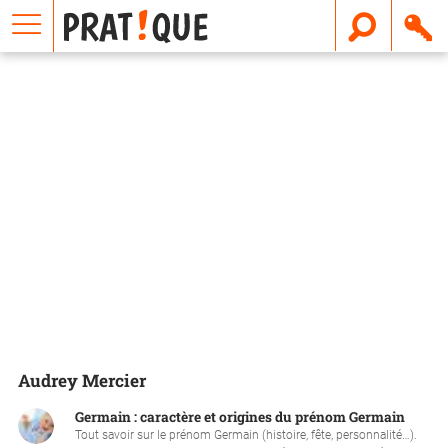
E
m
a
i
l
Audrey Mercier
Germain : caractère et origines du prénom Germain
Tout savoir sur le prénom Germain (histoire, fête, personnalité…).