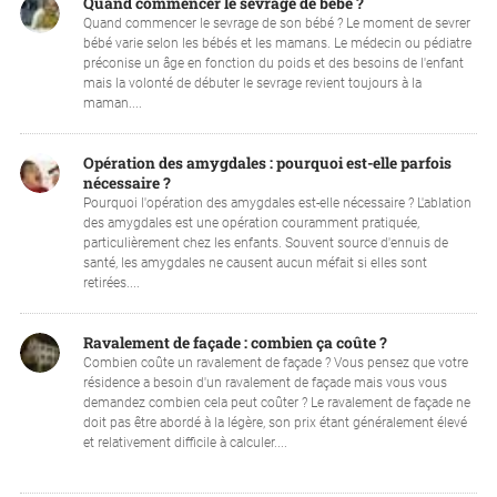
Quand commencer le sevrage de bébé ?
Quand commencer le sevrage de son bébé ? Le moment de sevrer
bébé varie selon les bébés et les mamans. Le médecin ou pédiatre
préconise un âge en fonction du poids et des besoins de l'enfant
mais la volonté de débuter le sevrage revient toujours à la
maman....
Opération des amygdales : pourquoi est-elle parfois
nécessaire ?
Pourquoi l'opération des amygdales est-elle nécessaire ? L'ablation
des amygdales est une opération couramment pratiquée,
particulièrement chez les enfants. Souvent source d'ennuis de
santé, les amygdales ne causent aucun méfait si elles sont
retirées....
Ravalement de façade : combien ça coûte ?
Combien coûte un ravalement de façade ? Vous pensez que votre
résidence a besoin d'un ravalement de façade mais vous vous
demandez combien cela peut coûter ? Le ravalement de façade ne
doit pas être abordé à la légère, son prix étant généralement élevé
et relativement difficile à calculer....