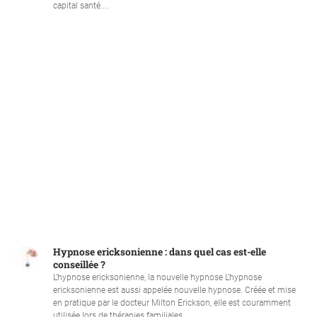
capital santé....
Hypnose ericksonienne : dans quel cas est-elle
conseillée ?
L’hypnose ericksonienne, la nouvelle hypnose L’hypnose
ericksonienne est aussi appelée nouvelle hypnose. Créée et mise
en pratique par le docteur Milton Erickson, elle est couramment
utilisée lors de thérapies familiales....