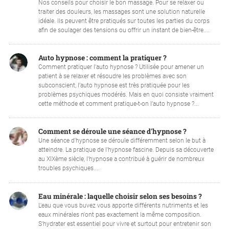
Nos conseils pour choisir le bon massage. Pour se relaxer ou
traiter des douleurs, les massages sont une solution naturelle
idéale. Ils peuvent être pratiqués sur toutes les parties du corps
afin de soulager des tensions ou offrir un instant de bien-être....
Auto hypnose : comment la pratiquer ?
Comment pratiquer l'auto hypnose ? Utilisée pour amener un
patient à se relaxer et résoudre les problèmes avec son
subconscient, l’auto hypnose est très pratiquée pour les
problèmes psychiques modérés. Mais en quoi consiste vraiment
cette méthode et comment pratique-t-on l’auto hypnose ?...
Comment se déroule une séance d'hypnose ?
Une séance d'hypnose se déroule différemment selon le but à
atteindre. La pratique de l'hypnose fascine. Depuis sa découverte
au XIXème siècle, l'hypnose a contribué à guérir de nombreux
troubles psychiques....
Eau minérale : laquelle choisir selon ses besoins ?
L'eau que vous buvez vous apporte différents nutriments et les
eaux minérales n'ont pas exactement la même composition.
S'hydrater est essentiel pour vivre et surtout pour entretenir son