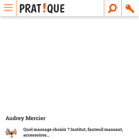
E
m
a
i
l
Audrey Mercier
Quel massage choisir ? Institut, fauteuil massant,
accessoires…