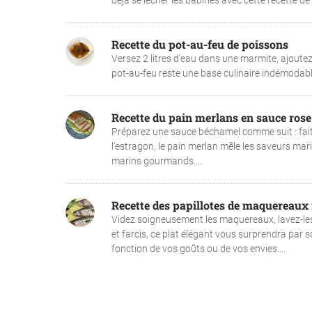
déjà se lécher les babines avec cette recette de 
Recette du pot-au-feu de poissons
Versez 2 litres d'eau dans une marmite, ajoutez 2
pot-au-feu reste une base culinaire indémodable
Recette du pain merlans en sauce rose
Préparez une sauce béchamel comme suit : faite
l’estragon, le pain merlan mêle les saveurs mar
marins gourmands....
Recette des papillotes de maquereaux 
Videz soigneusement les maquereaux, lavez-les
et farcis, ce plat élégant vous surprendra par 
fonction de vos goûts ou de vos envies....