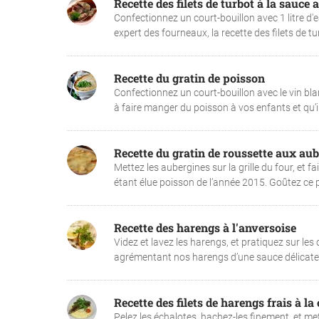
Recette des filets de turbot à la sauce 
Confectionnez un court-bouillon avec 1 litre d'ea
expert des fourneaux, la recette des filets de tur
Recette du gratin de poisson
Confectionnez un court-bouillon avec le vin blan
à faire manger du poisson à vos enfants et qu’i
Recette du gratin de roussette aux au
Mettez les aubergines sur la grille du four, et f
étant élue poisson de l’année 2015. Goûtez ce p
Recette des harengs à l'anversoise
Videz et lavez les harengs, et pratiquez sur les 
agrémentant nos harengs d’une sauce délicatem
Recette des filets de harengs frais à la
Pelez les échalotes, hachez-les finement, et met