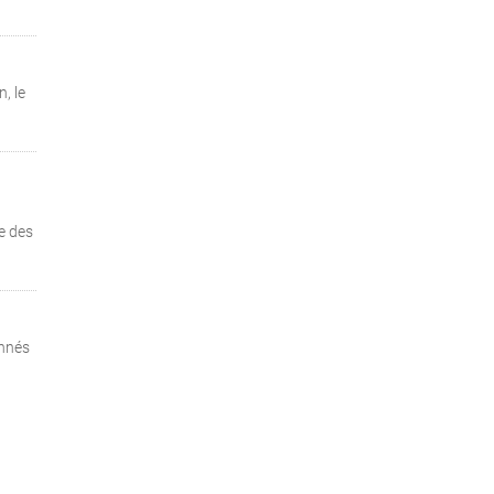
, le
e des
onnés