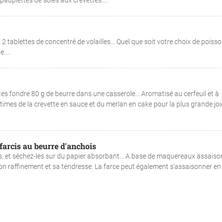
paupiettes de soles aux crevettes....
 tablettes de concentré de volailles... Quel que soit votre choix de poisson
....
s fondre 80 g de beurre dans une casserole... Aromatisé au cerfeuil et à
itimes de la crevette en sauce et du merlan en cake pour la plus grande joi
farcis au beurre d'anchois
, et séchez-les sur du papier absorbant... A base de maquereaux assais
son raffinement et sa tendresse. La farce peut également s’assaisonner en