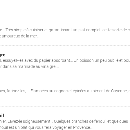
.. Très simple à cuisiner et garantissant un plat complet, cette sorte de 
x amoureux de la mer....
gre
 essuyez-les avec du papier absorbant... Un poisson un peu oublié et po
 dans sa marinade au vinaigre....
ses, farinez-les, ... Flambées au cognac et épicées au piment de Cayenne, 
il
onnier. Lavez-le soigneusement... Quelques branches de fenouil et quelques
enouil est un plat qui vous fera voyager en Provence....