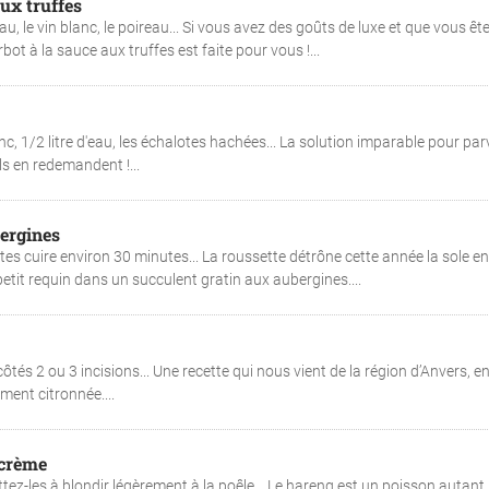
aux truffes
u, le vin blanc, le poireau... Si vous avez des goûts de luxe et que vous êt
bot à la sauce aux truffes est faite pour vous !...
c, 1/2 litre d'eau, les échalotes hachées... La solution imparable pour par
ls en redemandent !...
bergines
aites cuire environ 30 minutes... La roussette détrône cette année la sole en
etit requin dans un succulent gratin aux aubergines....
côtés 2 ou 3 incisions... Une recette qui nous vient de la région d’Anvers, e
ent citronnée....
 crème
tez-les à blondir légèrement à la poêle... Le hareng est un poisson autant