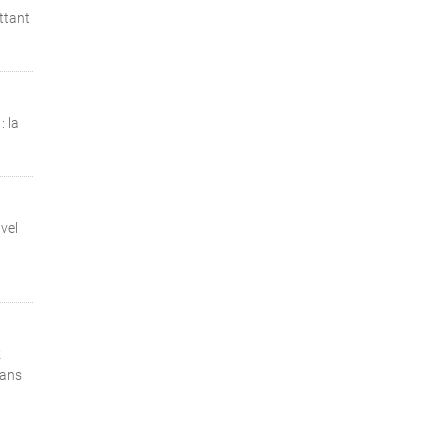
ttant
: la
vel
z
dans