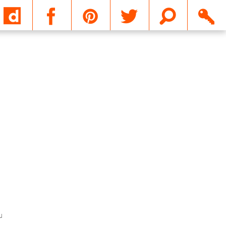
Email
u