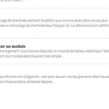
hone, il faut :...
ge de cheminée, sachant toutefois que vous ne serez dans ce cas plus
ose un ramonage de cheminée deux fois par an. La délivrance d'un certific
acer un module
tre logement vous impose d’ajouter un module de tableau électrique ? Sui
t d'un module électrique est très simple....
 parafoudre est obligatoire : cela peut sauver vos équipements électriques 
on l'impose dans certaines régions....