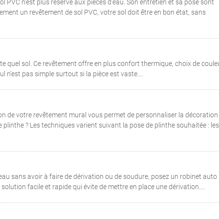
l PVC n’est plus réservé aux pièces d’eau. Son entretien et sa pose sont
tement un revêtement de sol PVC, votre sol doit être en bon état, sans
e quel sol. Ce revêtement offre en plus confort thermique, choix de coule
n'est pas simple surtout si la pièce est vaste....
on de votre revêtement mural vous permet de personnaliser la décoration
linthe ? Les techniques varient suivant la pose de plinthe souhaitée : les
eau sans avoir à faire de dérivation ou de soudure, posez un robinet auto
olution facile et rapide qui évite de mettre en place une dérivation....