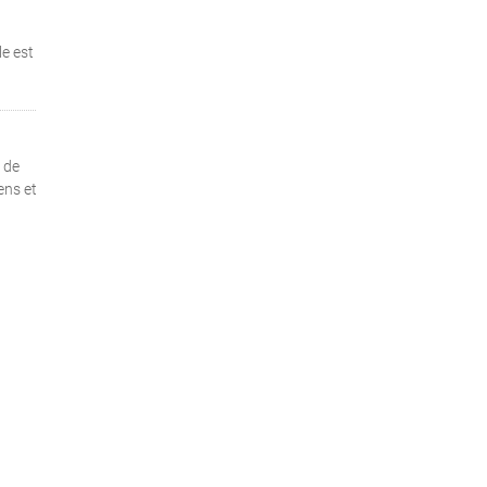
e est
 de
ens et