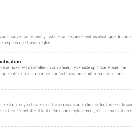
 vous pouvez facilement y installer un sèche-serviettes électrique Un radia
e respecter certaines règles....
matisation
èce, l’idéal est d’installer un climatiseur réversible split fixe. Poser une
chaque côté d'un mur donnant sur l'extérieur une unité intérieure et une
isine est un moyen facile à mettre en œuvre pour éliminer les fumées de cu
t facile à installer. Il faut définir son emplacement, réaliser sa fixation e