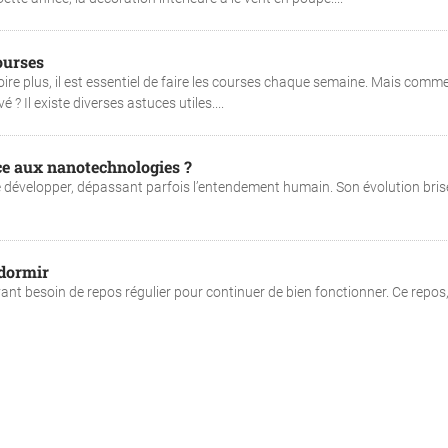
ourses
 voire plus, il est essentiel de faire les courses chaque semaine. Mais comm
 ? Il existe diverses astuces utiles....
ce aux nanotechnologies ?
se développer, dépassant parfois l’entendement humain. Son évolution bris
 dormir
nt besoin de repos régulier pour continuer de bien fonctionner. Ce repos,