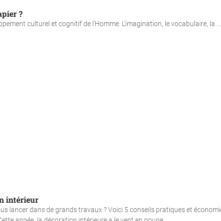
apier ?
ppement culturel et cognitif de l’Homme. L’imagination, le vocabulaire, la ...
n intérieur
ous lancer dans de grands travaux ? Voici 5 conseils pratiques et économ
ette année, la décoration intérieure a le vent en poupe....