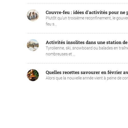
Couvre-feu : idées d'activités pour ne 
Plutôt qu’un troisième reconfinement, le gouver
feu s...
Activités insolites dans une station de
Tyrolienne, ski, snowboard ou balades en traîne
nombreuses et ...
Quelles recettes savourer en février a
Alors que la nouvelle année vient à peine de comm