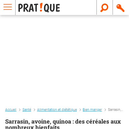
E
m
a
i
l
Accueil
Santé
Alimentation et diététique
Bien manger
Sarrasin, avoine, quinoa : des céréales aux nombreux bienfaits
Sarrasin, avoine, quinoa : des céréales aux
nombreux bienfaits