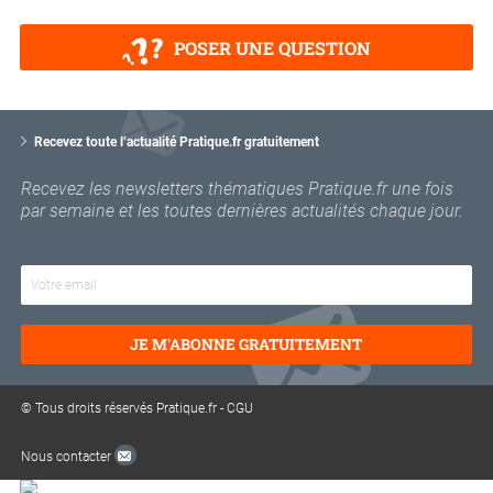
POSER UNE QUESTION
V
o
Recevez toute l’actualité Pratique.fr gratuitement
t
r
Recevez les newsletters thématiques Pratique.fr une fois
e
par semaine et les toutes dernières actualités chaque jour.
e
m
a
i
l
JE M'ABONNE GRATUITEMENT
© Tous droits réservés Pratique.fr -
CGU
Nous contacter