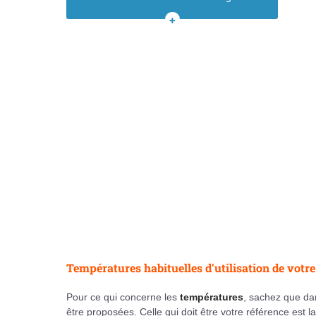
Garnissage de votre sac de
couchage : duvet ou synthétique ?
VOIR
L'isolation et la compression du sac
TOUT
de couchage
LE
Finitions et accessoires
SOMMAIRE
Températures habituelles d'utilisation de votr
Pour ce qui concerne les
températures
, sachez que da
être proposées. Celle qui doit être votre référence est l