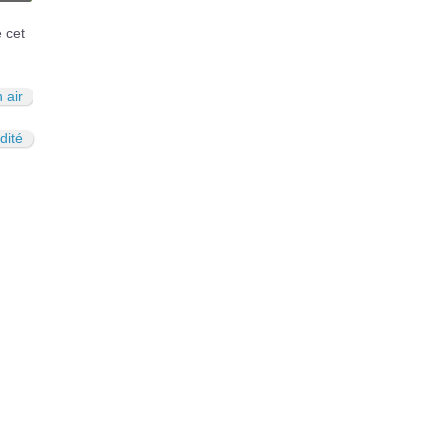
N
é cet
n air
dité