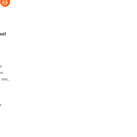
nuit
ur
es
d sec,
e