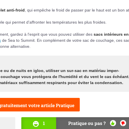
let anti-froid
, qui empêche le froid de passer par le haut est un bon a
e qui permet d'affronter les températures les plus froides.
ment, gardez à l'esprit que vous pouvez utiliser des
sacs intérieurs en
s
de Sea to Summit. En complément de votre sac de couchage, ces sa
onne alternative.
le ou de nuits en igloo, utiliser un sur-sac en matériau imper-
couchage vous protègera de l'humidité et du vent le cas échéant
atériaux suffisamment respirants pour éviter la condensation.
ratuitement votre article Pratique
1
Pratique ou pas ?