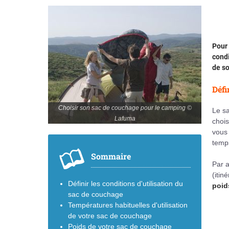
Pour 
condi
de so
Défi
Choisir son sac de couchage pour le camping ©
Le s
Lafuma
chois
vous 
temps
Sommaire
Par a
(itin
Définir les conditions d'utilisation du
poid
sac de couchage
Températures habituelles d'utilisation
de votre sac de couchage
Poids de votre sac de couchage