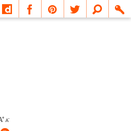
Email
+
A
-
A