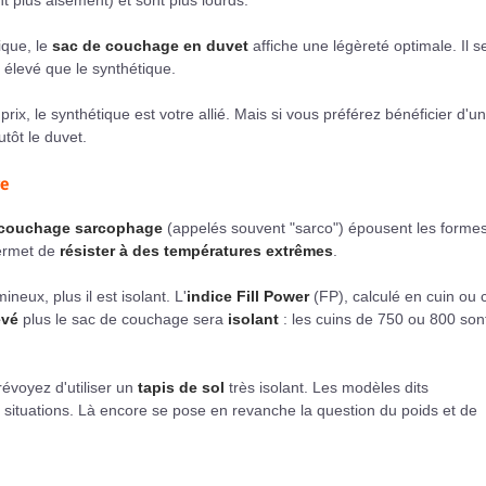
 plus aisément) et sont plus lourds.
ique, le
sac de couchage en duvet
affiche une légèreté optimale. Il s
 élevé que le synthétique.
 prix, le synthétique est votre allié. Mais si vous préférez bénéficier d'un
tôt le duvet.
ge
 couchage sarcophage
(appelés souvent "sarco") épousent les forme
permet de
résister à des températures extrêmes
.
eux, plus il est isolant. L'
indice Fill Power
(FP), calculé en cuin ou 
evé
plus le sac de couchage sera
isolant
: les cuins de 750 ou 800 son
révoyez d'utiliser un
tapis de sol
très isolant. Les modèles dits
s situations. Là encore se pose en revanche la question du poids et de