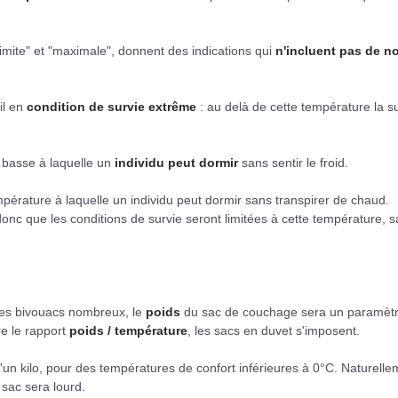
"limite" et "maximale", donnent des indications qui
n'incluent pas de n
il en
condition de survie extrême
: au delà de cette température la s
s basse à laquelle un
individu peut dormir
sans sentir le froid.
mpérature à laquelle un individu peut dormir sans transpirer de chaud.
donc que les conditions de survie seront limitées à cette température, 
des bivouacs nombreux, le
poids
du sac de couchage sera un paramèt
re le rapport
poids / température
, les sacs en duvet s'imposent.
n kilo, pour des températures de confort inférieures à 0°C. Naturelle
 sac sera lourd.