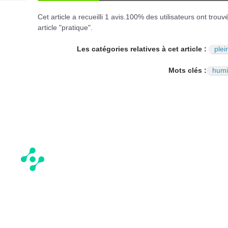
OUI
NO
Cet article a recueilli
1
avis.
100
% des utilisateurs ont trouv
article "pratique".
Les catégories relatives à cet article :
plei
Mots clés :
humi