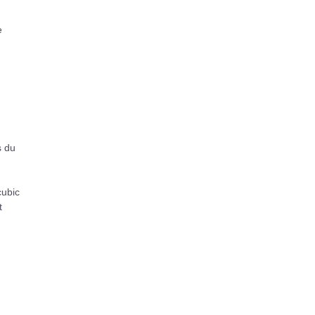
e
s du
cubic
t