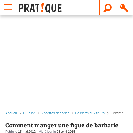
E
m
a
i
l
Accueil
Cuisine
Recettes desserts
Desserts aux fruits
Comment manger une figue de barbarie
Comment manger une figue de barbarie
Publié le
15 mai 2012
- Mis à jour le
03 avril 2015