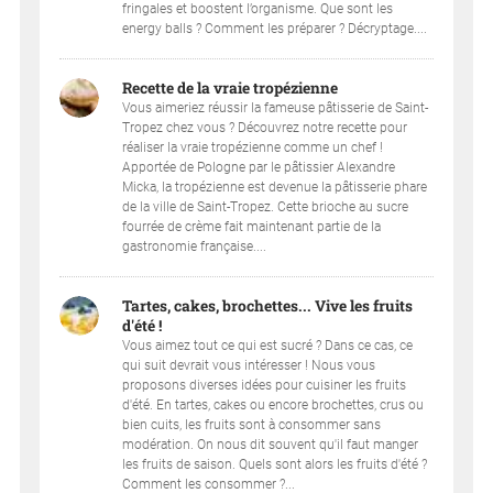
fringales et boostent l’organisme. Que sont les
energy balls ? Comment les préparer ? Décryptage....
Recette de la vraie tropézienne
Vous aimeriez réussir la fameuse pâtisserie de Saint-
Tropez chez vous ? Découvrez notre recette pour
réaliser la vraie tropézienne comme un chef !
Apportée de Pologne par le pâtissier Alexandre
Micka, la tropézienne est devenue la pâtisserie phare
de la ville de Saint-Tropez. Cette brioche au sucre
fourrée de crème fait maintenant partie de la
gastronomie française....
Tartes, cakes, brochettes... Vive les fruits
d'été !
Vous aimez tout ce qui est sucré ? Dans ce cas, ce
qui suit devrait vous intéresser ! Nous vous
proposons diverses idées pour cuisiner les fruits
d'été. En tartes, cakes ou encore brochettes, crus ou
bien cuits, les fruits sont à consommer sans
modération. On nous dit souvent qu'il faut manger
les fruits de saison. Quels sont alors les fruits d'été ?
Comment les consommer ?...