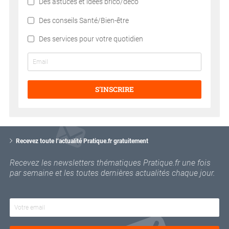
Des astuces et idées brico/déco
Des conseils Santé/Bien-être
Des services pour votre quotidien
S’INSCRIRE
V
o
Recevez toute l’actualité Pratique.fr gratuitement
t
r
Recevez les newsletters thématiques Pratique.fr une fois
e
par semaine et les toutes dernières actualités chaque jour.
e
m
a
i
l