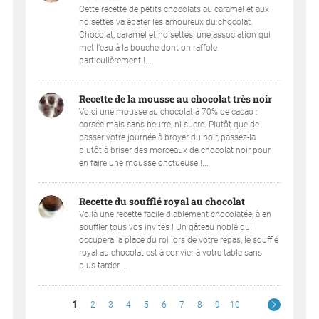
Cette recette de petits chocolats au caramel et aux
noisettes va épater les amoureux du chocolat.
Chocolat, caramel et noisettes, une association qui
met l’eau à la bouche dont on raffole
particulièrement !...
Recette de la mousse au chocolat très noir
Voici une mousse au chocolat à 70% de cacao :
corsée mais sans beurre, ni sucre. Plutôt que de
passer votre journée à broyer du noir, passez-la
plutôt à briser des morceaux de chocolat noir pour
en faire une mousse onctueuse !...
Recette du soufflé royal au chocolat
Voilà une recette facile diablement chocolatée, à en
souffler tous vos invités ! Un gâteau noble qui
occupera la place du roi lors de votre repas, le soufflé
royal au chocolat est à convier à votre table sans
plus tarder....
1
2
3
4
5
6
7
8
9
10