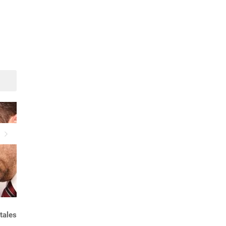
Suivant
Dépression : quels sont les
Vaincre la dépression :
tales
symptômes ?
comment faire ?