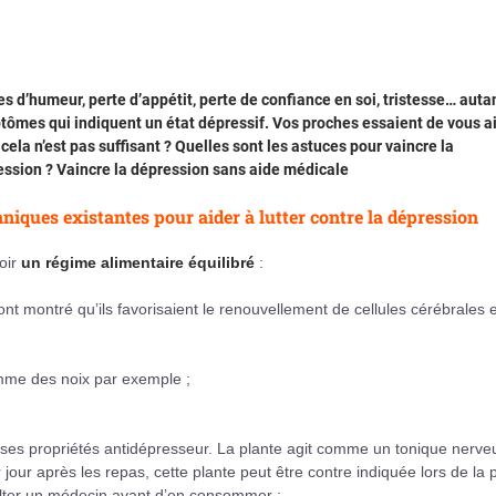
s d’humeur, perte d’appétit, perte de confiance en soi, tristesse… auta
ômes qui indiquent un état dépressif. Vos proches essaient de vous ai
cela n’est pas suffisant ? Quelles sont les astuces pour vaincre la
ssion ? Vaincre la dépression sans aide médicale
niques existantes pour aider à lutter contre la dépression
oir
un régime alimentaire équilibré
:
nt montré qu’ils favorisaient le renouvellement de cellules cérébrales e
me des noix par exemple ;
ses propriétés antidépresseur. La plante agit comme un tonique nerve
ur après les repas, cette plante peut être contre indiquée lors de la p
sulter un médecin avant d’en consommer ;