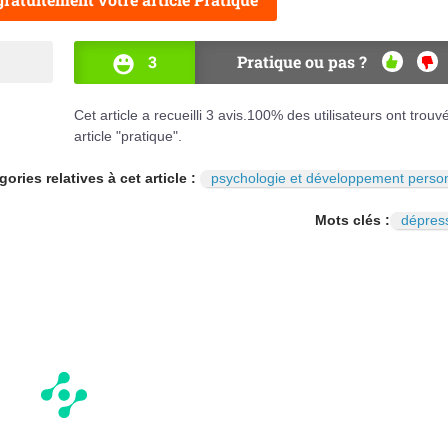
3
Pratique ou pas ?
OUI
NO
Cet article a recueilli
3
avis.
100
% des utilisateurs ont trouv
article "pratique".
ories relatives à cet article :
psychologie et développement perso
Mots clés :
dépres