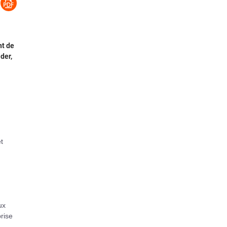
nt de
der,
t
ux
rise