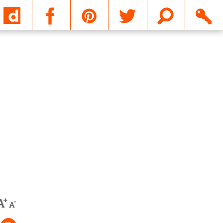
Email
+
A
-
A