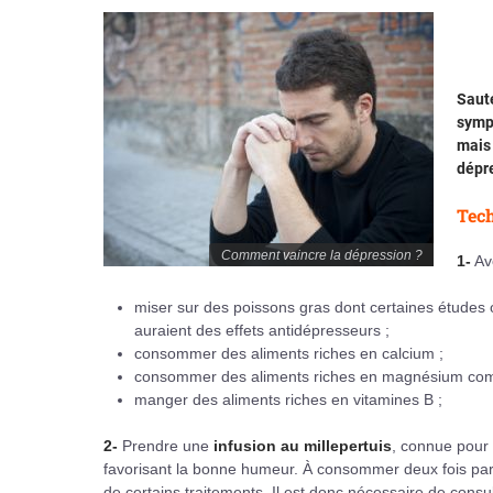
Saute
sympt
mais 
dépre
Tech
Comment vaincre la dépression ?
1-
Av
miser sur des poissons gras dont certaines études o
auraient des effets antidépresseurs ;
consommer des aliments riches en calcium ;
consommer des aliments riches en magnésium com
manger des aliments riches en vitamines B ;
2-
Prendre une
infusion au millepertuis
, connue pour 
favorisant la bonne humeur. À consommer deux fois par jo
de certains traitements. Il est donc nécessaire de con