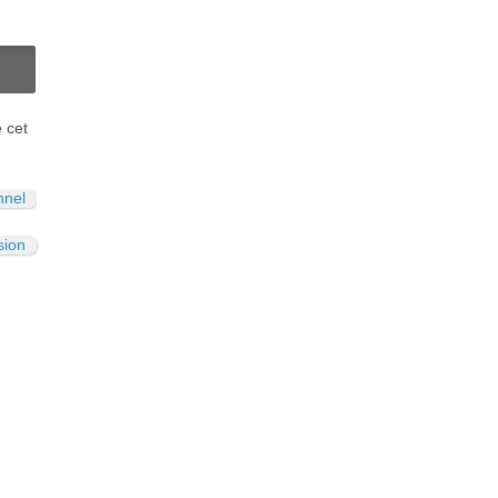
N
é cet
nnel
sion