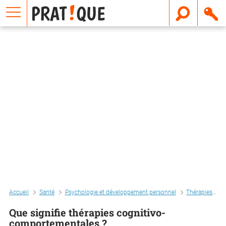
E
m
a
i
l
Accueil
Santé
Psychologie et développement personnel
Thérapies
Q
Que signifie thérapies cognitivo-
comportementales ?