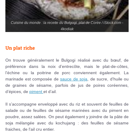
Cuisine du monde : la recette du Bulgogi, plat de Corée / iStock.com -
4kodiak
Un plat riche
On trouve généralement le Bulgogi réalisé avec du bœuf, de
préférence dans la noix d’entrecôte, mais le plat-de-côtes,
l’échine ou la poitrine de porc conviennent également. La
marinade est composée de
sauce de soja
, de sucre, d'huile ou
de graines de sésame, parfois de jus de poires coréennes,
d’épices, de
piment
et d’ail.
Il s’accompagne enveloppé avec du riz et souvent de feuilles de
salade ou de feuilles de sésame marinées avec du piment en
poudre, assez salées. On peut également y joindre de la pâte de
soja mélangée avec du kochujang : des feuilles de sésame
fraiches, de l'ail cru entier.