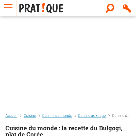
E
m
a
i
l
Accueil
Cuisine
Cuisine du monde
Cuisine asiatique
Cuisine du monde : la recette du bulgogi, plat de corée
Cuisine du monde : la recette du Bulgogi,
plat de Corée