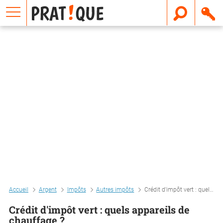
E
m
a
i
l
Accueil
Argent
Impôts
Autres impôts
Crédit d'impôt vert : quels appareils de chauffage ?
Crédit d'impôt vert : quels appareils de
chauffage ?