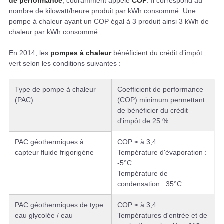
de performance
, couramment appelé
COP
. Il correspond au
nombre de kilowatt/heure produit par kWh consommé. Une
pompe à chaleur ayant un COP égal à 3 produit ainsi 3 kWh de
chaleur par kWh consommé.
En 2014, les
pompes à chaleur
bénéficient du crédit d’impôt
vert selon les conditions suivantes :
Type de pompe à chaleur
Coefficient de performance
(PAC)
(COP) minimum permettant
de bénéficier du crédit
d'impôt de 25 %
PAC géothermiques à
COP ≥ à 3,4
capteur fluide frigorigène
Température d'évaporation :
-5°C
Température de
condensation : 35°C
PAC géothermiques de type
COP ≥ à 3,4
eau glycolée / eau
Températures d'entrée et de