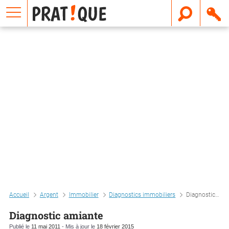
E
m
a
i
l
Accueil
Argent
Immobilier
Diagnostics immobiliers
Diagnostic amiante
Diagnostic amiante
Publié le
11 mai 2011
- Mis à jour le
18 février 2015