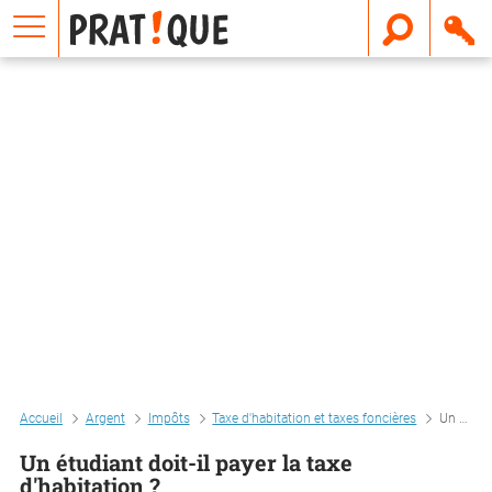
E
m
a
i
l
Accueil
Argent
Impôts
Taxe d'habitation et taxes foncières
Un étudiant doit-il payer la taxe d'habitation ?
Un étudiant doit-il payer la taxe
d'habitation ?