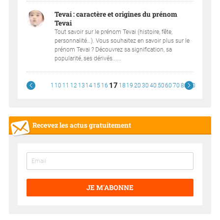
Tevai : caractère et origines du prénom
Tevai
Tout savoir sur le prénom Tevai (histoire, fête,
personnalité…). Vous souhaitez en savoir plus sur le
prénom Tevai ? Découvrez sa signification, sa
popularité, ses dérivés......
17
1
10
11
12
13
14
15
16
18
19
20
30
40
50
60
70
80
90
Recevez les actus gratuitement
JE M'ABONNE