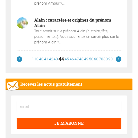
prénom Amour ?...
Alain : caractère et origines du prénom
Alain
Tout savoir sur le prénom Alain (histoire, fête,
personnalité…). Vous souhaitez en savoir plus sur le
prénom Alain ?...
44
1
10
40
41
42
43
45
46
47
48
49
50
60
70
80
90
Recevez les actus gratuitement
JE M'ABONNE