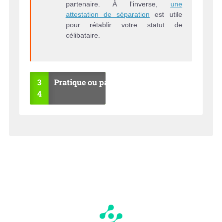
partenaire. À l'inverse,
une
attestation de séparation
est utile
pour rétablir votre statut de
célibataire.
3
Pratique ou pas ?
4
OU
NO
I
N