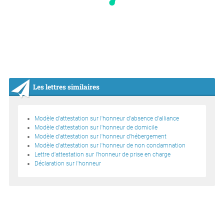
Les lettres similaires
Modèle d'attestation sur l'honneur d'absence d'alliance
Modèle d'attestation sur l'honneur de domicile
Modèle d'attestation sur l'honneur d'hébergement
Modèle d'attestation sur l'honneur de non condamnation
Lettre d'attestation sur l'honneur de prise en charge
Déclaration sur l'honneur