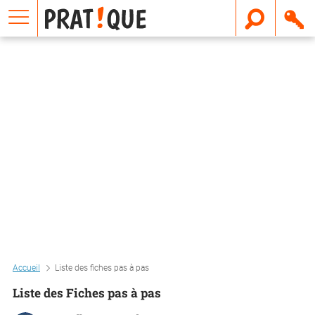
E
m
a
i
l
Accueil
Liste des fiches pas à pas
Liste des Fiches pas à pas