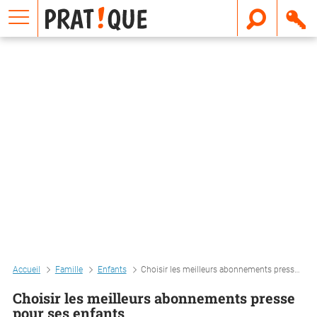
E
m
a
i
l
Accueil
Famille
Enfants
Choisir les meilleurs abonnements presse pour ses enfants
Choisir les meilleurs abonnements presse
pour ses enfants