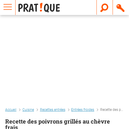
E
m
a
i
l
Accueil
Cuisine
Recettes entrées
Entrées froides
Recette des poivrons grillés au chèvre frais
Recette des poivrons grillés au chèvre
frais