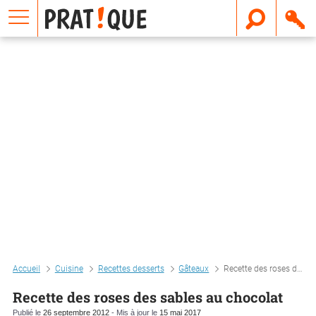
E
m
a
i
l
Accueil
Cuisine
Recettes desserts
Gâteaux
Recette des roses des sables au chocolat
Recette des roses des sables au chocolat
Publié le
26 septembre 2012
- Mis à jour le
15 mai 2017