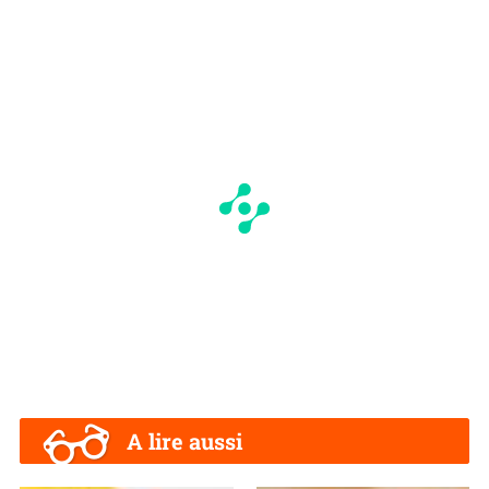
I
N
A lire aussi