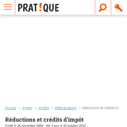
E
m
a
i
l
Accueil
Argent
Impôts
Défiscalisation
Réductions et crédits d'impôt
Réductions et crédits d'impôt
Publié le
26 novembre 2009
- Mis à jour le
24 octobre 2014