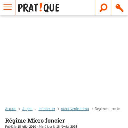
E
m
a
i
l
Accueil
Argent
Immobilier
Achat vente immo
Régime micro foncier
Régime Micro foncier
Publié le
18 juillet 2010
- Mis à jour le
18 février 2015