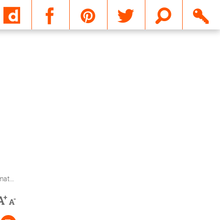
Email
aux)
+
A
-
A