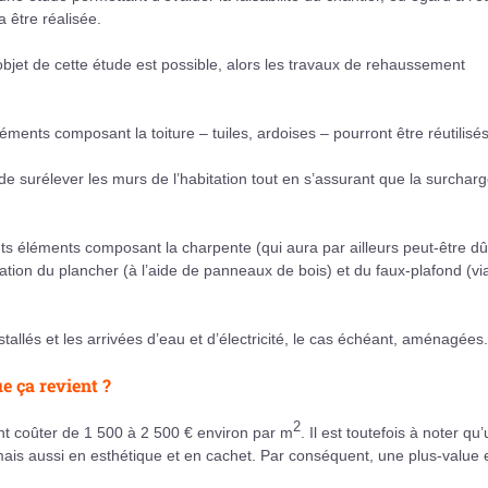
 être réalisée.
l’objet de cette étude est possible, alors les travaux de rehaussement
éments composant la toiture – tuiles, ardoises – pourront être réutilisés
de surélever les murs de l’habitation tout en s’assurant que la surchar
ts éléments composant la charpente (qui aura par ailleurs peut-être dû
sation du plancher (à l’aide de panneaux de bois) et du faux-plafond (vi
nstallés et les arrivées d’eau et d’électricité, le cas échéant, aménagées.
e ça revient ?
2
nt coûter de 1 500 à 2 500 € environ par m
. Il est toutefois à noter qu
s aussi en esthétique et en cachet. Par conséquent, une plus-value 