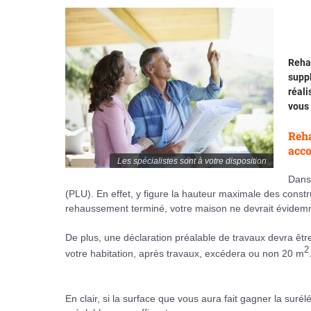
Reha
suppl
réali
vous
Reha
acco
Les spécialistes sont à votre disposition
Dans 
(PLU). En effet, y figure la hauteur maximale des constr
rehaussement terminé, votre maison ne devrait évidemm
De plus, une déclaration préalable de travaux devra êt
2
votre habitation, après travaux, excédera ou non 20 m
En clair, si la surface que vous aura fait gagner la suré