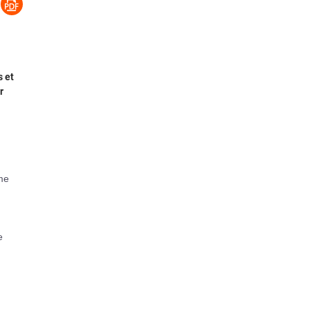
s et
r
sme
e