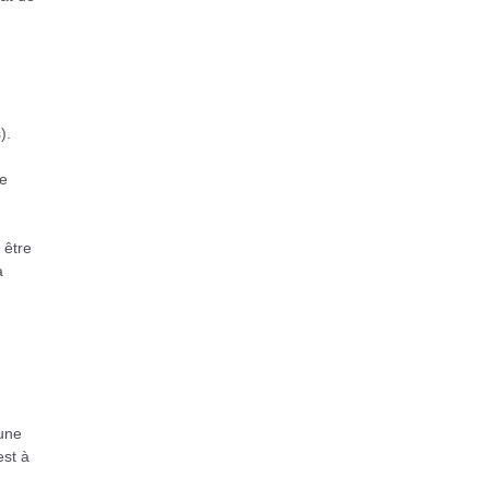
).
ge
 être
a
’une
est à