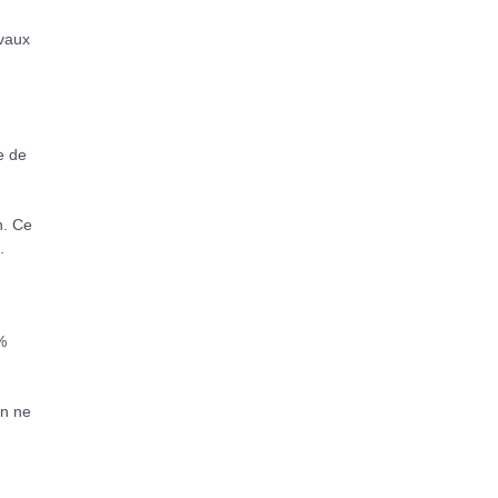
avaux
e de
n. Ce
.
%
on ne