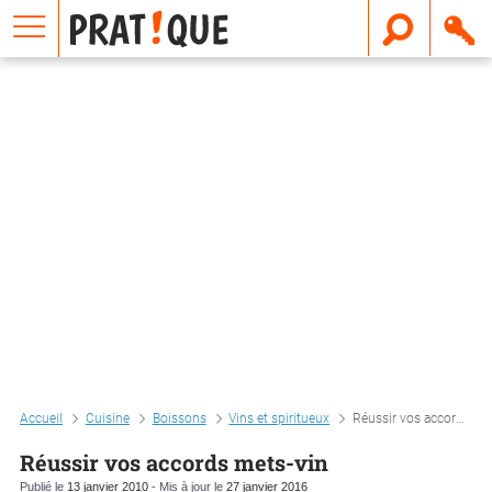
E
m
a
i
l
Accueil
Cuisine
Boissons
Vins et spiritueux
Réussir vos accords mets-vin
Réussir vos accords mets-vin
Publié le
13 janvier 2010
- Mis à jour le
27 janvier 2016