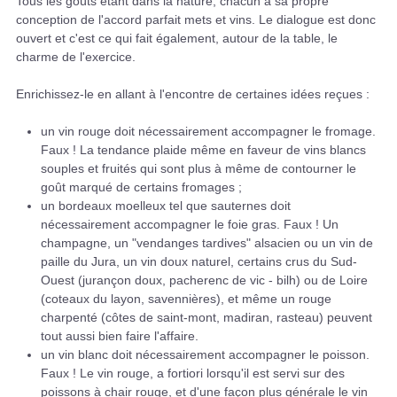
Tous les goûts étant dans la nature, chacun a sa propre
conception de l'accord parfait mets et vins. Le dialogue est donc
ouvert et c'est ce qui fait également, autour de la table, le
charme de l'exercice.
Enrichissez-le en allant à l'encontre de certaines idées reçues :
un vin rouge doit nécessairement accompagner le fromage.
Faux ! La tendance plaide même en faveur de vins blancs
souples et fruités qui sont plus à même de contourner le
goût marqué de certains fromages ;
un bordeaux moelleux tel que sauternes doit
nécessairement accompagner le foie gras. Faux ! Un
champagne, un "vendanges tardives" alsacien ou un vin de
paille du Jura, un vin doux naturel, certains crus du Sud-
Ouest (jurançon doux, pacherenc de vic - bilh) ou de Loire
(coteaux du layon, savennières), et même un rouge
charpenté (côtes de saint-mont, madiran, rasteau) peuvent
tout aussi bien faire l'affaire.
un vin blanc doit nécessairement accompagner le poisson.
Faux ! Le vin rouge, a fortiori lorsqu'il est servi sur des
poissons à chair rouge, et d'une façon plus générale le vin