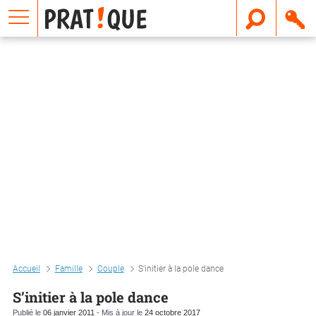
E
m
a
i
l
Accueil
Famille
Couple
S’initier à la pole dance
S’initier à la pole dance
Publié le
06 janvier 2011
- Mis à jour le
24 octobre 2017