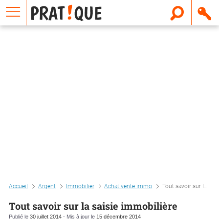
E
m
a
i
l
Accueil
Argent
Immobilier
Achat vente immo
Tout savoir sur la saisie immobilière
Tout savoir sur la saisie immobilière
Publié le
30 juillet 2014
- Mis à jour le
15 décembre 2014