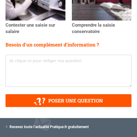
Contester une saisie sur
Comprendre la saisie
salaire
conservatoire
Besoin d'un complément d'information ?
POSER UNE QUESTION
V
o
Recevez toute l’actualité Pratique.fr gratuitement
t