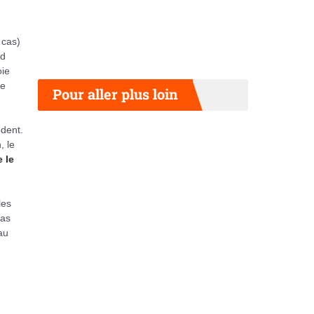
 cas)
nd
oie
te
Pour aller plus loin
èdent.
, le
 le
les
pas
au