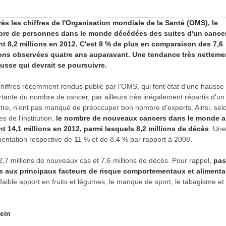
rès les chiffres de l'Organisation mondiale de la Santé (OMS), le
re de personnes dans le monde décédées des suites d'un cance
int 8,2 millions en 2012. C'est 8 % de plus en comparaison des 7,6
ions observées quatre ans auparavant. Une tendance très netteme
ausse qui devrait se poursuivre.
hiffres récemment rendus public par l'OMS, qui font état d'une hausse
tante du nombre de cancer, par ailleurs très inégalement répartis d'un
utre, n'ont pas manqué de préoccuper bon nombre d'experts. Ainsi, selo
res de l'institution,
le nombre de nouveaux cancers dans le monde a
int 14,1 millions en 2012, parmi lesquels 8,2 millions de décès
. Une
ntation respective de 11 % et de 8,4 % par rapport à 2008.
12,7 millions de nouveaux cas et 7,6 millions de décès. Pour rappel,
pas
s aux principaux facteurs de risque comportementaux et alimenta
faible apport en fruits et légumes, le manque de sport, le tabagisme et 
ein