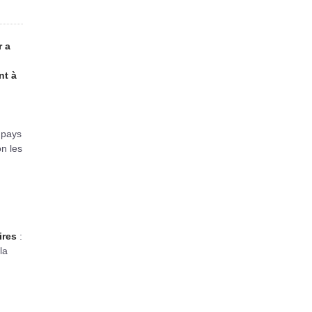
r a
nt à
 pays
n les
ires
:
la