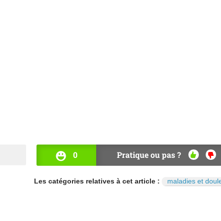
0
Pratique ou pas ?
OUI
NO
Les catégories relatives à cet article :
maladies et doul