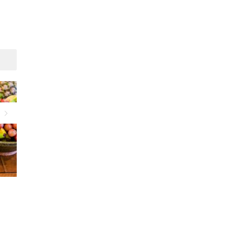
Suivant
Alimentation et cancer
La cigarette, principal
facteur de risques des
cancers des reins et de la
vessie