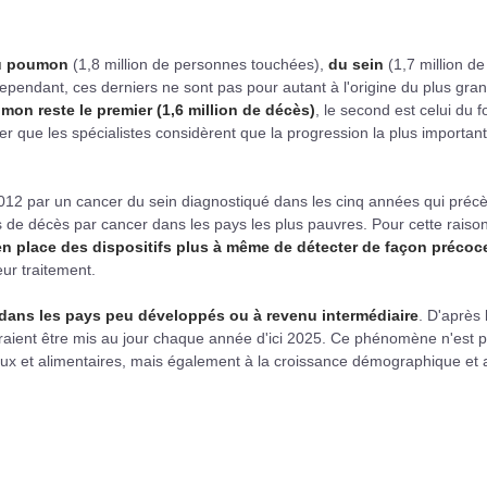
du poumon
(1,8 million de personnes touchées),
du sein
(1,7 million de
Cependant, ces derniers ne sont pas pour autant à l'origine du plus gra
umon reste le premier (1,6 million de décès)
, le second est celui du f
r que les spécialistes considèrent que la progression la plus importan
2012 par un cancer du sein diagnostiqué dans les cinq années qui préc
s de décès par cancer dans les pays les plus pauvres. Pour cette raison
 en place des dispositifs plus à même de détecter de façon précoce
eur traitement.
dans les pays peu développés ou à revenu intermédiaire
. D'après 
raient être mis au jour chaque année d'ici 2025. Ce phénomène n'est 
aux et alimentaires, mais également à la croissance démographique et 