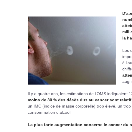
D'ap
nomb
atte
mill
la h
Les c
impor
à l'a
chiff
atte
augme
Il y a quatre ans, les estimations de l'OMS indiquaient 
moins de 30 % des décès dus au cancer sont relatif
un IMC (indice de masse corporelle) trop élevé, un trop 
consommation d'alcool.
La plus forte augmentation concerne le cancer du s