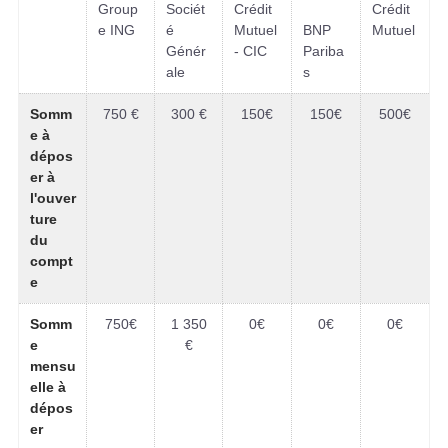
Group
Sociét
Crédit
Crédit
e ING
é
Mutuel
BNP
Mutuel
Génér
- CIC
Pariba
ale
s
Somm
750 €
300 €
150€
150€
500€
e à
dépos
er à
l'ouver
ture
du
compt
e
Somm
750€
1 350
0€
0€
0€
e
€
mensu
elle à
dépos
er