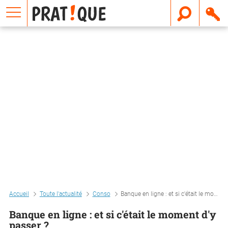
E
m
a
i
l
Accueil
Toute l'actualité
Conso
Banque en ligne : et si c'était le moment d'y passer ?
Banque en ligne : et si c'était le moment d'y
passer ?