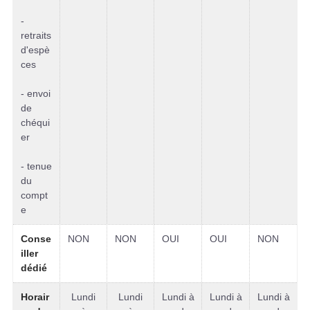
-
retraits
d'espè
ces
- envoi
de
chéqui
er
- tenue
du
compt
e
Conse
NON
NON
OUI
OUI
NON
iller
dédié
Horair
Lundi
Lundi
Lundi à
Lundi à
Lundi à