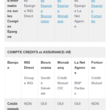
d'infor
es
es
es
es
es
matio
Epargn
Epargn
Epargn
Epargn
Epargn
ns sur
e ING
e
e
e La
e
les
Direct
Bourso
Monab
Net
Fortun
Compt
rama
anq
Agenc
éo
es
e
Eparg
ne
COMPTE CREDITS et ASSURANCE-VIE
Banqu
ING
Bours
Monab
La Net
Fortun
e
Direct
orama
anq
Agenc
eo
e
Group
Sociét
Crédit
Crédit
e ING
é
Mutuel
BNP
Mutuel
Génér
CIC
Pariba
ale
s
Crédit
NON
OUI
OUI
OUI
NON
immob