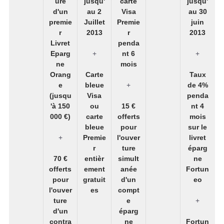
ure
jusqu'
carte
jusqu'
d'un
au 2
Visa
au 30
premie
Juillet
Premie
juin
r
2013
r
2013
Livret
penda
Eparg
+
nt 6
+
ne
mois
Orang
Carte
Taux
e
bleue
+
de 4%
(jusqu
Visa
penda
'à 150
ou
15 €
nt 4
000 €)
carte
offerts
mois
bleue
pour
sur le
+
Premie
l'ouver
livret
r
ture
éparg
70 €
entièr
simult
ne
offerts
ement
anée
Fortun
pour
gratuit
d'un
eo
l'ouver
es
compt
ture
e
+
d'un
éparg
contra
ne
Fortun