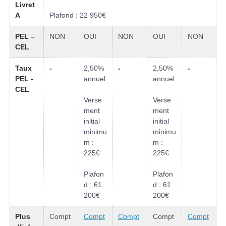
Livret
A
Plafond : 22 950€
PEL –
NON
OUI
NON
OUI
NON
CEL
Taux
-
2,50%
-
2,50%
-
PEL -
annuel
annuel
CEL
Verse
Verse
ment
ment
initial
initial
minimu
minimu
m :
m :
225€
225€
Plafon
Plafon
d : 61
d : 61
200€
200€
Plus
Compt
Compt
Compt
Compt
Compt