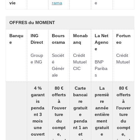
vie
rama
e
OFFRES du MOMENT
Banqu
ING
Bours
Monab
La Net
Fortun
e
Direct
orama
anq
Agenc
eo
e
Group
Sociét
Crédit
Crédit
e ING
é
Mutuel
BNP
Mutuel
Génér
CIC
Pariba
ale
s
4 %
80 €
Carte
La
80 €
garant
offerts
bancai
premiè
offerts
is
à
re
re
à
penda
l'ouver
gratuit
année
l'ouver
nt 3
ture
e
entière
ture
mois
du
penda
ment
du
une
compt
nt 1 an
gratuit
compt
ouvert
e,
et
e
e,