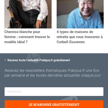
Chemise blanche pour
4 types de maisons de
femme : comment trouver le
retraite que vous trouverez à
modèle idéal ?
Corbeil-Essonnes
V
o
Recevez toute l’actualité Pratique.fr gratuitement
t
r
Recevez les newsletters thématiques Pratique.fr une fois
e
par semaine et les toutes dernières actualités chaque jour.
e
m
a
i
l
JE M'ABONNE GRATUITEMENT