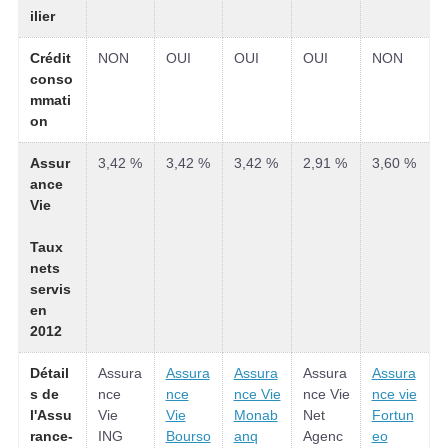
ilier
Crédit
NON
OUI
OUI
OUI
NON
conso
mmati
on
Assur
3,42 %
3,42 %
3,42 %
2,91 %
3,60 %
ance
Vie
Taux
nets
servis
en
2012
Détail
Assura
Assura
Assura
Assura
Assura
s de
nce
nce
nce Vie
nce Vie
nce vie
l'Assu
Vie
Vie
Monab
Net
Fortun
rance-
ING
Bourso
anq
Agenc
eo