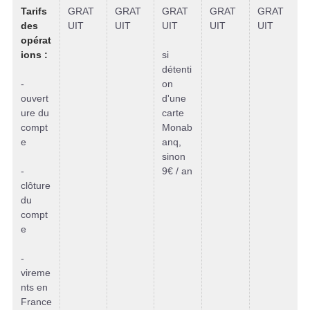
Tarifs
GRAT
GRAT
GRAT
GRAT
GRAT
des
UIT
UIT
UIT
UIT
UIT
opérat
ions :
si
détenti
-
on
ouvert
d'une
ure du
carte
compt
Monab
e
anq,
sinon
-
9€ / an
clôture
du
compt
e
-
vireme
nts en
France