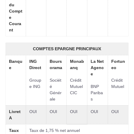
du
Compt
e
Coura
nt
COMPTES EPARGNE PRINCIPAUX
Banqu
ING
Bours
Monab
La Net
Fortun
e
Direct
orama
anq
Agenc
eo
e
Group
Sociét
Crédit
Crédit
e ING
é
Mutuel
BNP
Mutuel
Génér
CIC
Pariba
ale
s
Livret
OUI
OUI
OUI
OUI
OUI
A
Taux
Taux de 1,75 % net annuel