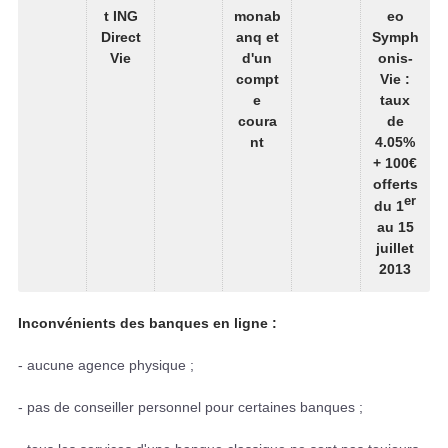
t ING
monab
eo
Direct
anq et
Symph
Vie
d'un
onis-
compt
Vie :
e
taux
coura
de
nt
4.05%
+ 100€
offerts
er
du 1
au 15
juillet
2013
Inconvénients des banques en ligne :
- aucune agence physique ;
- pas de conseiller personnel pour certaines banques ;