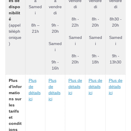
es de
à
à
vendre
vendre
vendre
dispo
Samed
vendre
di
di
di
nibilit
i
di
é
8h -
8h -
8h30 -
(appel
8h –
9h -
22h
20h
20h
téléph
21h
20h
onique
Samed
Samed
Samed
)
Samed
i
i
i
i
8h -
9h -
9h -
9h -
20h
18h
13h30
16h
Plus
Plus
Plus
Plus de
Plus de
Plus de
d'infor
de
de
détails
détails
détails
matio
détails
détails
ici
ici
ici
ns sur
ici
ici
les
tarifs
et
condit
ions