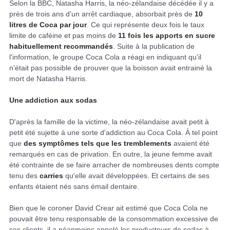
Selon la BBC, Natasha Harris, la néo-zélandaise décédée il y a
près de trois ans d'un arrêt cardiaque, absorbait près de
10
litres de Coca par jour
. Ce qui représente deux fois le taux
limite de caféine et pas moins de
11 fois les apports en sucre
habituellement recommandés
. Suite à la publication de
l'information, le groupe Coca Cola a réagi en indiquant qu'il
n'était pas possible de prouver que la boisson avait entrainé la
mort de Natasha Harris.
Une addiction aux sodas
D'après la famille de la victime, la néo-zélandaise avait petit à
petit été sujette à une sorte d'addiction au Coca Cola. À tel point
que
des symptômes tels que les tremblements
avaient été
remarqués en cas de privation. En outre, la jeune femme avait
été contrainte de se faire arracher de nombreuses dents compte
tenu des
carries
qu'elle avait développées. Et certains de ses
enfants étaient nés sans émail dentaire.
Bien que le coroner David Crear ait estimé que Coca Cola ne
pouvait être tenu responsable de la consommation excessive de
ses clients, il a néanmoins appelé les producteurs de sodas à