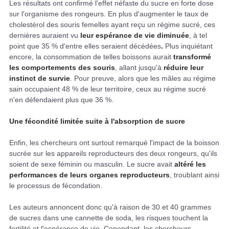
Les résultats ont confirmé l'effet néfaste du sucre en forte dose
sur l'organisme des rongeurs. En plus d'augmenter le taux de
cholestérol des souris femelles ayant reçu un régime sucré, ces
dernières auraient vu
leur espérance de vie diminuée
, à tel
point que 35 % d'entre elles seraient décédées
.
Plus inquiétant
encore, la consommation de telles boissons aurait
transformé
les comportements des souris
, allant jusqu'à
réduire leur
instinct de survie
. Pour preuve, alors que les mâles au régime
sain occupaient 48 % de leur territoire, ceux au régime sucré
n'en défendaient plus que 36 %.
Une fécondité limitée suite à l'absorption de sucre
Enfin, les chercheurs ont surtout remarqué l'impact de la boisson
sucrée sur les appareils reproducteurs des deux rongeurs, qu'ils
soient de sexe féminin ou masculin. Le sucre avait
altéré les
performances de leurs organes reproducteurs
, troublant ainsi
le processus de fécondation.
Les auteurs annoncent donc qu'à raison de 30 et 40 grammes
de sucres dans une cannette de soda, les risques touchent la
fertilité et l'espérance de vie. Cependant, les chercheurs