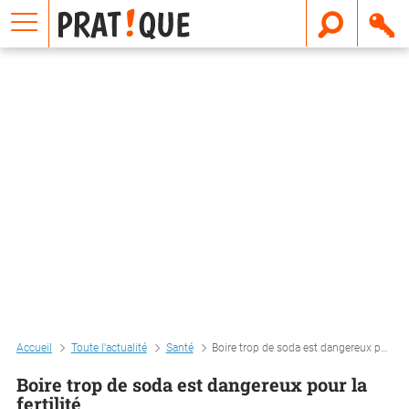
E
m
a
i
l
Accueil
Toute l'actualité
Santé
Boire trop de soda est dangereux pour la fertilité
Boire trop de soda est dangereux pour la
fertilité