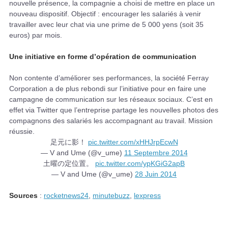
nouvelle présence, la compagnie a choisi de mettre en place un
nouveau dispositif. Objectif : encourager les salariés à venir
travailler avec leur chat via une prime de 5 000 yens (soit 35
euros) par mois.
Une initiative en forme d’opération de communication
Non contente d’améliorer ses performances, la société Ferray
Corporation a de plus rebondi sur l’initiative pour en faire une
campagne de communication sur les réseaux sociaux. C’est en
effet via Twitter que l’entreprise partage les nouvelles photos des
compagnons des salariés les accompagnant au travail. Mission
réussie.
足元に影！
pic.twitter.com/xHHJrpEcwN
— V and Ume (@v_ume)
11 Septembre 2014
土曜の定位置。
pic.twitter.com/ypKGiG2apB
— V and Ume (@v_ume)
28 Juin 2014
Sources
:
rocketnews24
,
minutebuzz
,
lexpress