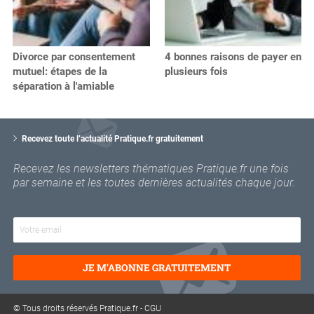
Divorce par consentement
4 bonnes raisons de payer en
mutuel: étapes de la
plusieurs fois
séparation à l'amiable
V
o
Recevez toute l’actualité Pratique.fr gratuitement
t
r
Recevez les newsletters thématiques Pratique.fr une fois
e
par semaine et les toutes dernières actualités chaque jour.
e
m
a
i
l
JE M'ABONNE GRATUITEMENT
© Tous droits réservés Pratique.fr -
CGU