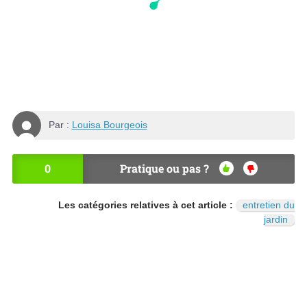
Par :
Louisa Bourgeois
0
Pratique ou pas ?
OU
NO
I
N
Les catégories relatives à cet article :
entretien du
jardin