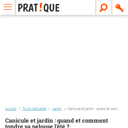
E
m
a
i
l
Accueil
Toute l'actualité
Jardin
Canicule et jardin : quand et comment tondre sa pelouse l'été ?
Canicule et jardin : quand et comment
tondre sa pelouse l'été ?