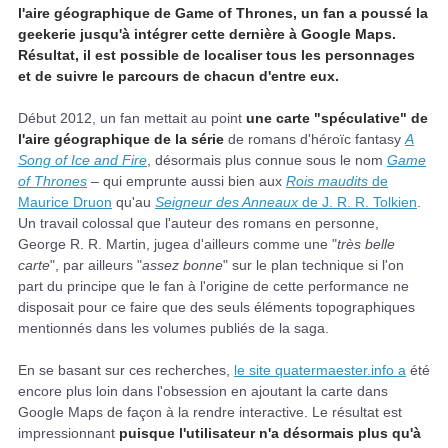
l'aire géographique de Game of Thrones, un fan a poussé la
geekerie jusqu'à intégrer cette dernière à Google Maps.
Résultat, il est possible de localiser tous les personnages
et de suivre le parcours de chacun d'entre eux.
Début 2012, un fan mettait au point
une carte "spéculative" de
l'aire géographique de la série
de romans d'héroïc fantasy
A
Song of Ice and Fire
, désormais plus connue sous le nom
Game
of Thrones
– qui emprunte aussi bien aux
Rois maudits
de
Maurice Druon
qu'au
Seigneur des Anneaux
de J. R. R. Tolkien
.
Un travail colossal que l'auteur des romans en personne,
George R. R. Martin, jugea d'ailleurs comme une "
très belle
carte
", par ailleurs "
assez bonne
" sur le plan technique si l'on
part du principe que le fan à l'origine de cette performance ne
disposait pour ce faire que des seuls éléments topographiques
mentionnés dans les volumes publiés de la saga.
En se basant sur ces recherches,
le site quatermaester.info a
été
encore plus loin dans l'obsession en ajoutant la carte dans
Google Maps de façon à la rendre interactive. Le résultat est
impressionnant
puisque l'utilisateur n'a désormais plus qu'à