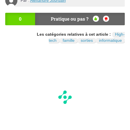
Par :
Alexandre Jourdain
0
Pratique ou pas ?
OU
NO
I
N
Les catégories relatives à cet article :
High-
tech
famille
sorties
informatique