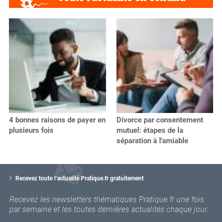
4 bonnes raisons de payer en
Divorce par consentement
plusieurs fois
mutuel: étapes de la
séparation à l'amiable
V
o
Recevez toute l’actualité Pratique.fr gratuitement
t
r
Recevez les newsletters thématiques Pratique.fr une fois
e
par semaine et les toutes dernières actualités chaque jour.
e