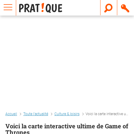
E
m
a
i
l
Accueil
Toute l'actualité
Culture & loisirs
Voici la carte interactive ultime de game of thrones
Voici la carte interactive ultime de Game of
Thrones