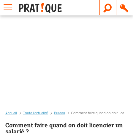
E
m
a
i
l
Accueil
Toute l'actualité
Bureau
Comment faire quand on doit licencier un salarié ?
Comment faire quand on doit licencier un
salarié ?