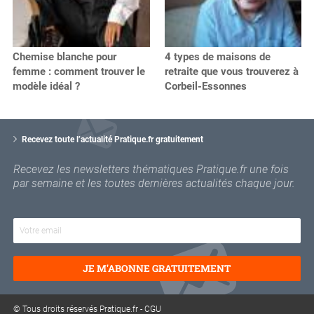
Chemise blanche pour
4 types de maisons de
femme : comment trouver le
retraite que vous trouverez à
modèle idéal ?
Corbeil-Essonnes
V
o
Recevez toute l’actualité Pratique.fr gratuitement
t
r
Recevez les newsletters thématiques Pratique.fr une fois
e
par semaine et les toutes dernières actualités chaque jour.
e
m
a
i
l
JE M'ABONNE GRATUITEMENT
© Tous droits réservés Pratique.fr -
CGU