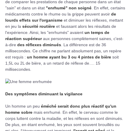
de comparer les prestations de chaque personne dans un état
"sain" et dans un état
"enrhumé" non soigné
. En effet, certains
médicaments contre le rhume ou la grippe peuvent avoir
de
lourds effets sur l'organisme
et diminuer les réflexes, mettant
en jeu la
sécurité routière
et faussant alors les résultats de
l'expérience. Ainsi, les "enrhumés" avaient
un temps de
réaction supérieur
aux personnes complètement saines, c'est-
à-dire
des réflexes diminués
. La différence est de 36
millisecondes. Ce chiffre ne parlant absolument pas, un repère
est requis :
un homme ayant bu 3 ou 4 pintes de bière
soit
1,5L ou 2L de bière, a un retard de réflexe de…. 15
millisecondes.
Des symptômes diminuant la vigilance
Un homme un peu
éméché serait donc plus réactif qu'un
homme sobre
mais enrhumé. En effet, le cerveau comme le
corps luttent contre la maladie, et les réflexes en sont diminués.
De plus, en étant enrhumé, les yeux sont souvent brouillés ou
mi-clos, l'éternuement est imminent,
l'esprit est gêné
et la