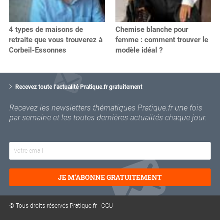
4 types de maisons de
Chemise blanche pour
retraite que vous trouverez à
femme : comment trouver le
Corbeil-Essonnes
modèle idéal ?
V
o
Recevez toute l’actualité Pratique.fr gratuitement
t
r
Recevez les newsletters thématiques Pratique.fr une fois
e
par semaine et les toutes dernières actualités chaque jour.
e
m
a
i
l
JE M'ABONNE GRATUITEMENT
© Tous droits réservés Pratique.fr -
CGU