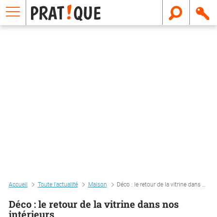
E
m
a
i
l
Accueil
Toute l'actualité
Maison
Déco : le retour de la vitrine dans nos intérieurs
Déco : le retour de la vitrine dans nos
intérieurs