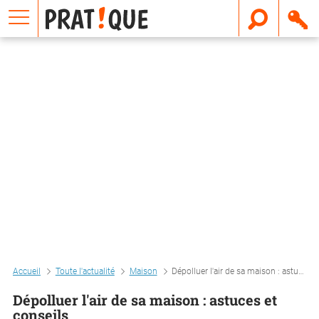
E
m
a
i
l
Accueil
Toute l'actualité
Maison
Dépolluer l'air de sa maison : astuces et conseils
Dépolluer l'air de sa maison : astuces et
conseils