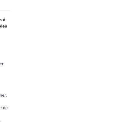
o à
bles
er
ner.
pe de
.