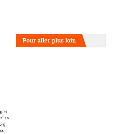
Pour aller plus loin
ages
si sa
5 g
iser