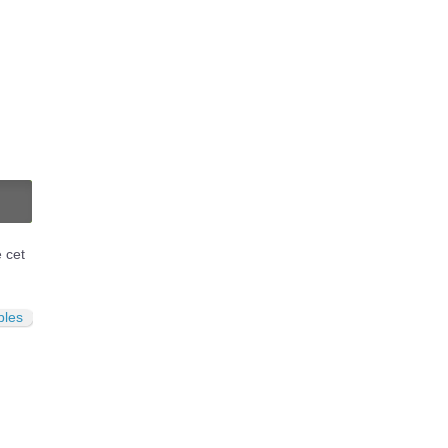
N
é cet
bles