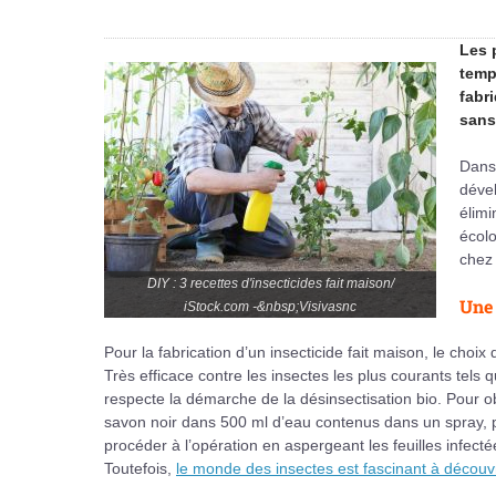
Les p
temp
fabr
sans
Dans 
dével
élim
écolo
chez 
DIY : 3 recettes d'insecticides fait maison/
Une 
iStock.com -&nbsp;Visivasnc
Pour la fabrication d’un insecticide fait maison, le choix
Très efficace contre les insectes les plus courants tels 
respecte la démarche de la désinsectisation bio. Pour obt
savon noir dans 500 ml d’eau contenus dans un spray, p
procéder à l’opération en aspergeant les feuilles infect
Toutefois,
le monde des insectes est fascinant à découvr