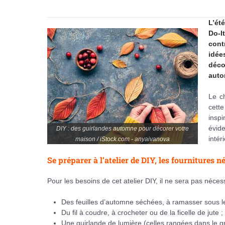
L’ét
Do-I
cont
idée
déc
auto
Le c
cette
insp
évide
DIY : des guirlandes automne pour décorer votre
intér
maison / iStock.com - anyaivanova
Se préparer à l’atelier de DIY, les fournitures n
Pour les besoins de cet atelier DIY, il ne sera pas néce
Des feuilles d’automne séchées, à ramasser sous le
Du fil à coudre, à crocheter ou de la ficelle de jute ;
Une guirlande de lumière (celles rangées dans le gre