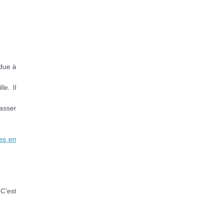
ndue à
le. Il
tasser
des en
 C’est