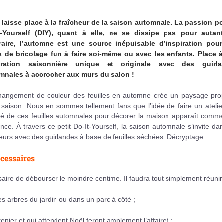
é laisse place à la fraîcheur de la saison automnale. La passion po
t-Yourself (DIY), quant à elle, ne se dissipe pas pour autan
raire, l’automne est une source inépuisable d’inspiration pou
s de bricolage fun à faire soi-même ou avec les enfants. Place 
oration saisonnière unique et originale avec des guirla
mnales à accrocher aux murs du salon !
hangement de couleur des feuilles en automne crée un paysage pro
 saison. Nous en sommes tellement fans que l’idée de faire un ateli
iré de ces feuilles automnales pour décorer la maison apparaît comm
nce. À travers ce petit Do-It-Yourself, la saison automnale s’invite da
ieurs avec des guirlandes à base de feuilles séchées. Décryptage.
écessaires
ssaire de débourser le moindre centime. Il faudra tout simplement réunir
s arbres du jardin ou dans un parc à côté ;
nier et qui attendent Noël feront amplement l’affaire) ;