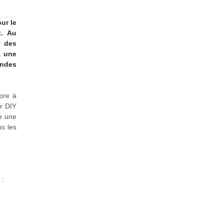
ur le
t. Au
r des
à une
ndes
pre à
er DIY
e une
ns les
 :