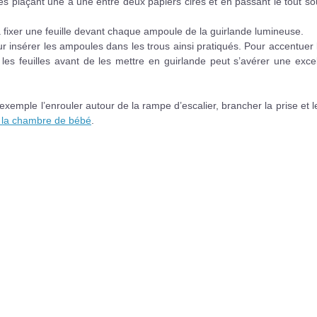
 les plaçant une à une entre deux papiers cirés et en passant le tout s
u’à fixer une feuille devant chaque ampoule de la guirlande lumineuse.
ur insérer les ampoules dans les trous ainsi pratiqués. Pour accentuer l
r les feuilles avant de les mettre en guirlande peut s’avérer une exce
 exemple l’enrouler autour de la rampe d’escalier, brancher la prise et l
 la chambre de bébé
.