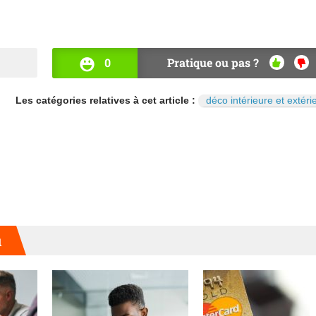
0
Pratique ou pas ?
OUI
NO
Les catégories relatives à cet article :
déco intérieure et extéri
u