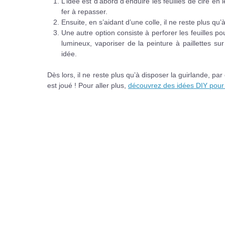
L’idée est d’abord d’enduire les feuilles de cire en
fer à repasser.
Ensuite, en s’aidant d’une colle, il ne reste plus q
Une autre option consiste à perforer les feuilles po
lumineux, vaporiser de la peinture à paillettes su
idée.
Dès lors, il ne reste plus qu’à disposer la guirlande, par
est joué ! Pour aller plus,
découvrez des idées DIY pour