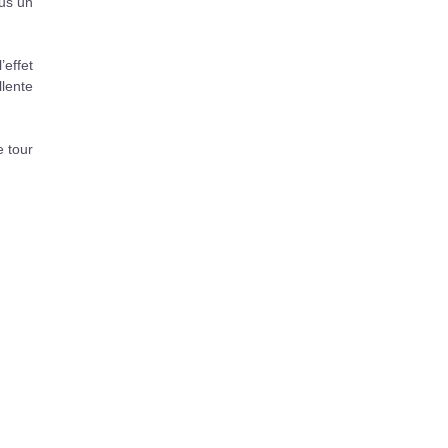
ous un
’effet
llente
e tour