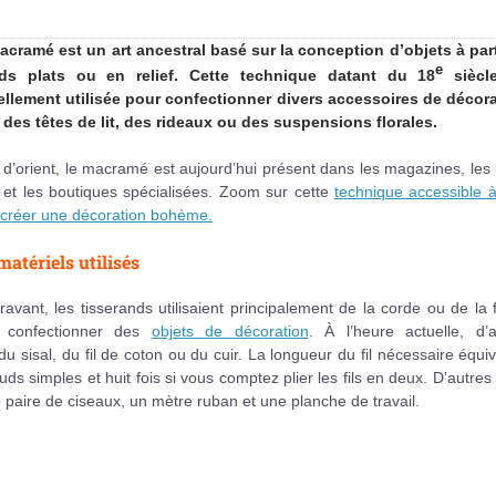
acramé est un art ancestral basé sur la conception d’objets à part
e
s plats ou en relief. Cette technique datant du 18
siècl
ellement utilisée pour confectionner divers accessoires de décora
 des têtes de lit, des rideaux ou des suspensions florales.
d’orient, le macramé est aujourd’hui présent dans les magazines, les
 et les boutiques spécialisées. Zoom sur cette
technique accessible à
 créer une décoration bohème.
matériels utilisés
avant, les tisserands utilisaient principalement de la corde ou de la f
 confectionner des
objets de décoration
. À l’heure actuelle, d’a
du sisal, du fil de coton ou du cuir. La longueur du fil nécessaire équi
ds simples et huit fois si vous comptez plier les fils en deux. D’autres 
aire de ciseaux, un mètre ruban et une planche de travail.