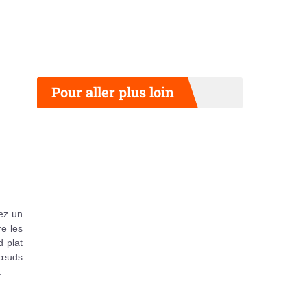
Pour aller plus loin
iez un
re les
d plat
nœuds
.