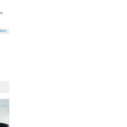
et
tion
Suivant