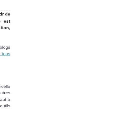
ir de
e est
tion,
 blogs
 tous
icelle
utres
vaut à
outils