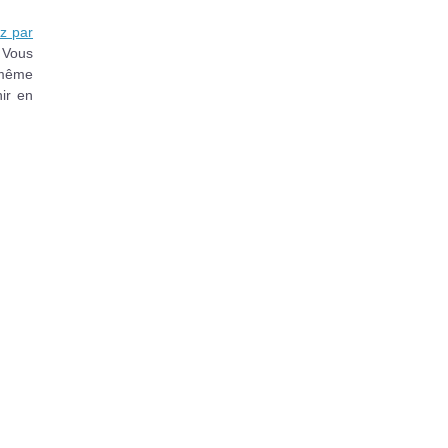
z par
 Vous
a même
nir en